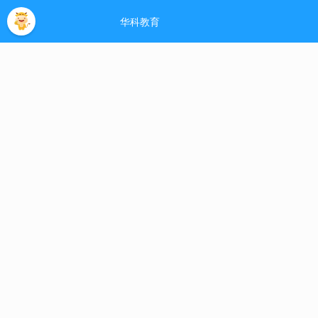
首页
报名流程
招生简章
学园风采
专
政策信息
网站公告
郑
双击自动滚屏
主考学校：河南