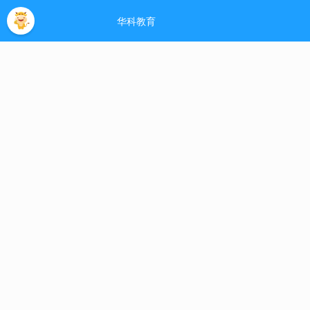
首页
报名流程
招生简章
学园风采
专
政策信息
网站公告
双击自动滚屏